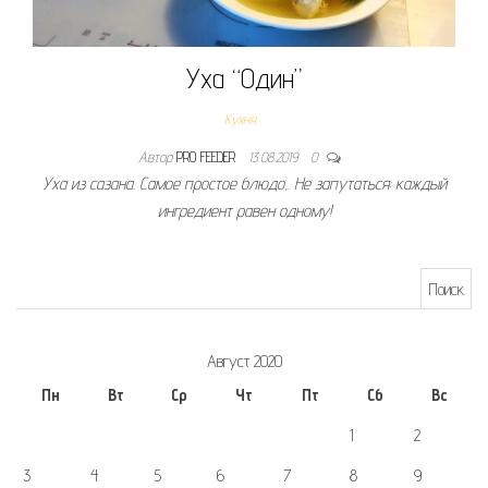
Уха “Один”
Кухня
Автор
PRO FEEDER
13.08.2019
0
Уха из сазана. Самое простое блюдо,. Не запутаться: каждый
ингредиент равен одному!
Найти:
Август 2020
Пн
Вт
Ср
Чт
Пт
Сб
Вс
1
2
3
4
5
6
7
8
9