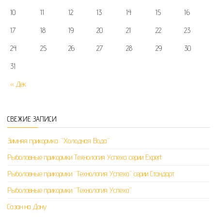
10
11
12
13
14
15
16
17
18
19
20
21
22
23
24
25
26
27
28
29
30
31
« Дек
СВЕЖИЕ ЗАПИСИ
Зимняя прикормка: “Холодная Вода”
Рыболовные прикормки Технология Успеха серии Expert
Рыболовные прикормки “Технология Успеха” серии Стандарт
Рыболовные прикормки “Технология Успеха”
Сазан на Дону