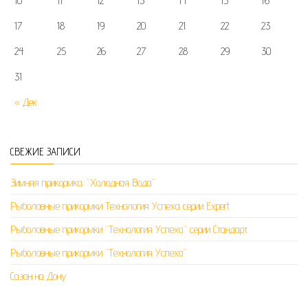
10
11
12
13
14
15
16
17
18
19
20
21
22
23
24
25
26
27
28
29
30
31
« Дек
СВЕЖИЕ ЗАПИСИ
Зимняя прикормка: “Холодная Вода”
Рыболовные прикормки Технология Успеха серии Expert
Рыболовные прикормки “Технология Успеха” серии Стандарт
Рыболовные прикормки “Технология Успеха”
Сазан на Дону